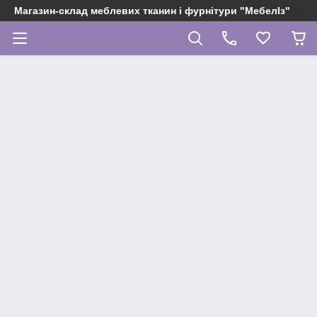
Магазин-склад меблевих тканин і фурнітури "МебелІз"