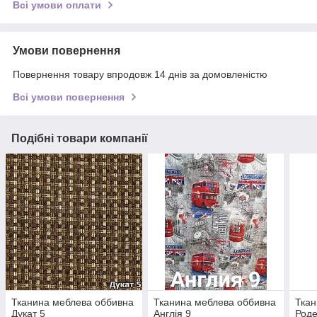
Всі умови оплати
Умови повернення
Повернення товару впродовж 14 днів за домовленістю
Всі умови повернення
Подібні товари компанії
Тканина меблева оббивна
Тканина меблева оббивна
Ткан
Дукат 5
Англія 9
Род