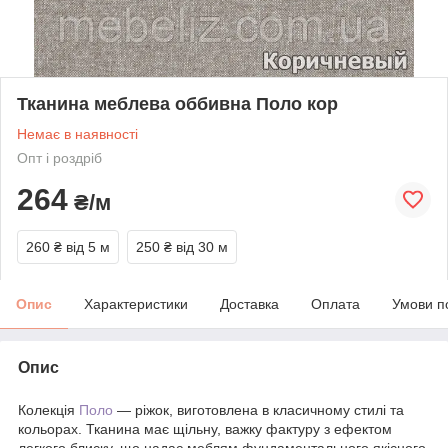
Тканина меблева оббивна Поло кор
Немає в наявності
Опт і роздріб
264
₴/м
260 ₴
від 5 м
250 ₴
від 30 м
Опис
Характеристики
Доставка
Оплата
Умови п
Опис
Колекція
Поло
— ріжок, виготовлена в класичному стилі та
кольорах. Тканина має щільну, важку фактуру з ефектом
легкого блиску, що надає меблям фундаментального якісного