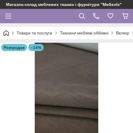
Магазин-склад меблевих тканин і фурнітури "МебелІз"
Товари та послуги
Тканини меблеві оббивні
Велюр
Розпродаж
–14%