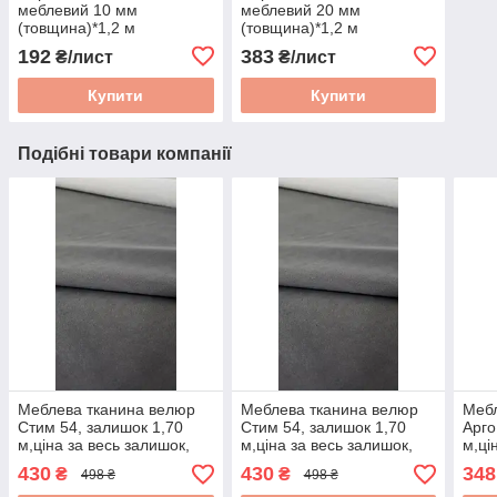
меблевий 10 мм
меблевий 20 мм
(товщина)*1,2 м
(товщина)*1,2 м
(ширина)*2 м (довжина)
(ширина)*2 м (довжина)
192
383
₴/лист
₴/лист
ST22 (щільність)
ST22 (щільність)
Купити
Купити
Подібні товари компанії
Меблева тканина велюр
Меблева тканина велюр
Мебл
Стим 54, залишок 1,70
Стим 54, залишок 1,70
Арго
м,ціна за весь залишок,
м,ціна за весь залишок,
м,ці
для дивана, тканина для
для дивана, тканина для
для 
430
430
348
₴
₴
498 ₴
498 ₴
оббивки меблів,
оббивки меблів,
обби