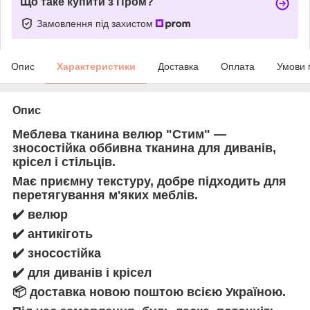
Що таке купити з Пром?
Замовлення під захистом
Опис
Характеристики
Доставка
Оплата
Умови 
Опис
Меблева тканина велюр "Стим" —
зносостійка оббивна тканина для диванів,
крісел і стільців.
Має приємну текстуру, добре підходить для
перетягування м'яких меблів.
✔️
велюр
✔️
антикіготь
✔️
зносостійка
✔️
для диванів і крісел
📦
доставка новою поштою всією Україною.