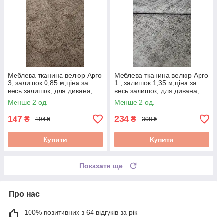
Меблева тканина велюр Арго
Меблева тканина велюр Арго
3, залишок 0,85 м,ціна за
1 , залишок 1,35 м,ціна за
весь залишок, для дивана,
весь залишок, для дивана,
тканина для оббивки меблів,
тканина для оббивки меблів,
Менше 2 од.
Менше 2 од.
розпродаж
розпродаж
147
234
₴
₴
194 ₴
308 ₴
Купити
Купити
Показати ще
Про нас
100% позитивних з 64 відгуків за рік