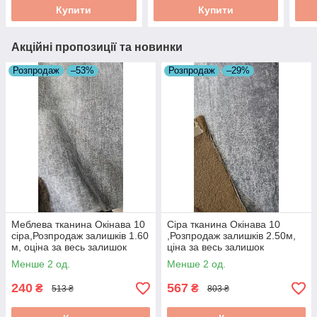
розпродаж
розпродаж
роз
Купити
Купити
Акційні пропозиції та новинки
Розпродаж
–53%
Розпродаж
–29%
Меблева тканина Окінава 10
Сіра тканина Окінава 10
сіра,Розпродаж залишків 1.60
,Розпродаж залишків 2.50м,
м, оціна за весь залишок
ціна за весь залишок
Менше 2 од.
Менше 2 од.
240
567
₴
₴
513 ₴
803 ₴