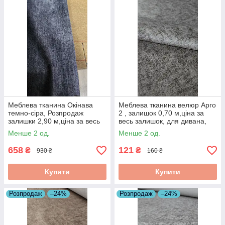
Меблева тканина Окінава
Меблева тканина велюр Арго
темно-сіра, Розпродаж
2 , залишок 0,70 м,ціна за
залишки 2,90 м,ціна за весь
весь залишок, для дивана,
залишок
тканина для оббивки меблів,
Менше 2 од.
Менше 2 од.
розпродаж
658
121
₴
₴
930 ₴
160 ₴
Купити
Купити
Розпродаж
–24%
Розпродаж
–24%