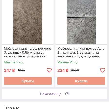
Меблева тканина велюр Арго
Меблева тканина велюр Арго
3, залишок 0,85 м,ціна за
1 , залишок 1,35 м,ціна за
весь залишок, для дивана,
весь залишок, для дивана,
тканина для оббивки меблів,
тканина для оббивки меблів,
Менше 2 од.
Менше 2 од.
розпродаж
розпродаж
147
234
₴
₴
194 ₴
308 ₴
Купити
Купити
Показати ще
Про нас