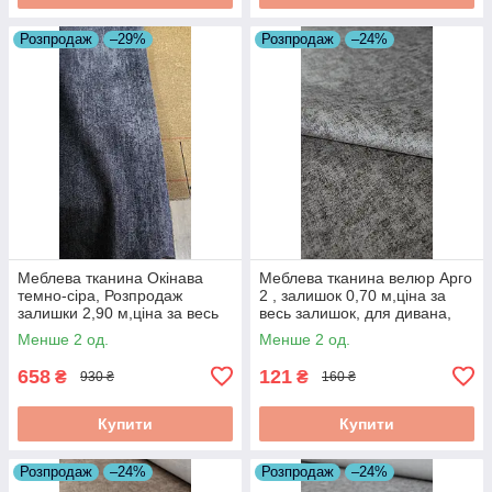
Розпродаж
–29%
Розпродаж
–24%
Меблева тканина Окінава
Меблева тканина велюр Арго
темно-сіра, Розпродаж
2 , залишок 0,70 м,ціна за
залишки 2,90 м,ціна за весь
весь залишок, для дивана,
залишок
тканина для оббивки меблів,
Менше 2 од.
Менше 2 од.
розпродаж
658
121
₴
₴
930 ₴
160 ₴
Купити
Купити
Розпродаж
–24%
Розпродаж
–24%