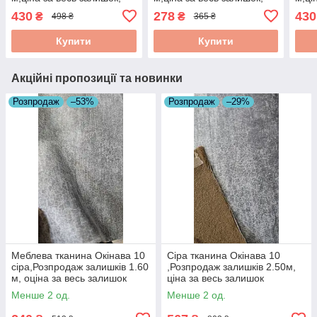
для дивана, тканина для
для дивана, тканина для
для 
430
278
430
₴
₴
498 ₴
365 ₴
оббивки меблів,
оббивки меблів,
обби
розпродаж
розпродаж
роз
Купити
Купити
Акційні пропозиції та новинки
Розпродаж
–53%
Розпродаж
–29%
Меблева тканина Окінава 10
Сіра тканина Окінава 10
сіра,Розпродаж залишків 1.60
,Розпродаж залишків 2.50м,
м, оціна за весь залишок
ціна за весь залишок
Менше 2 од.
Менше 2 од.