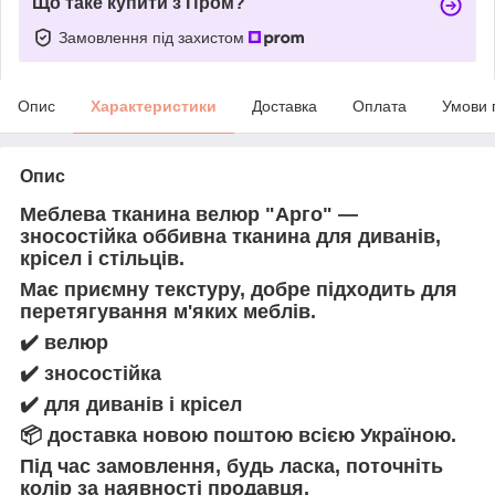
Що таке купити з Пром?
Замовлення під захистом
Опис
Характеристики
Доставка
Оплата
Умови 
Опис
Меблева тканина велюр "Арго" —
зносостійка оббивна тканина для диванів,
крісел і стільців.
Має приємну текстуру, добре підходить для
перетягування м'яких меблів.
✔️
велюр
✔️
зносостійка
✔️
для диванів і крісел
📦
доставка новою поштою всією Україною.
Під час замовлення, будь ласка, поточніть
колір за наявності продавця.