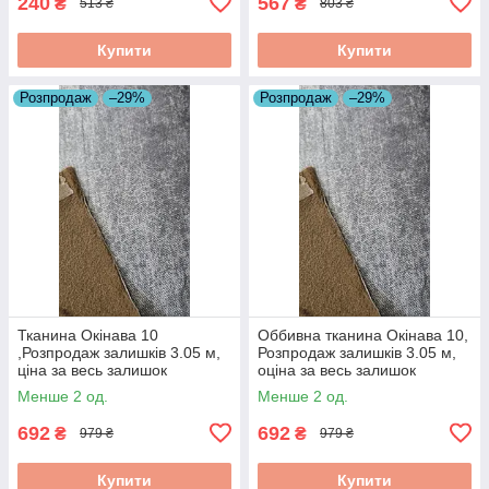
240
567
₴
₴
513 ₴
803 ₴
Купити
Купити
Розпродаж
–29%
Розпродаж
–29%
Тканина Окінава 10
Оббивна тканина Окінава 10,
,Розпродаж залишків 3.05 м,
Розпродаж залишків 3.05 м,
ціна за весь залишок
оціна за весь залишок
Менше 2 од.
Менше 2 од.
692
692
₴
₴
979 ₴
979 ₴
Купити
Купити