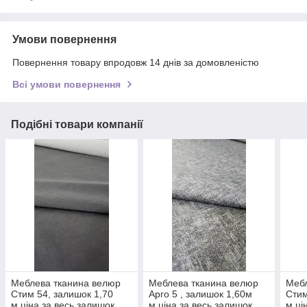
Умови повернення
Повернення товару впродовж 14 днів за домовленістю
Всі умови повернення
Подібні товари компанії
Меблева тканина велюр
Меблева тканина велюр
Мебл
Стим 54, залишок 1,70
Арго 5 , залишок 1,60м
Стим
м,ціна за весь залишок,
м,ціна за весь залишок,
м,ці