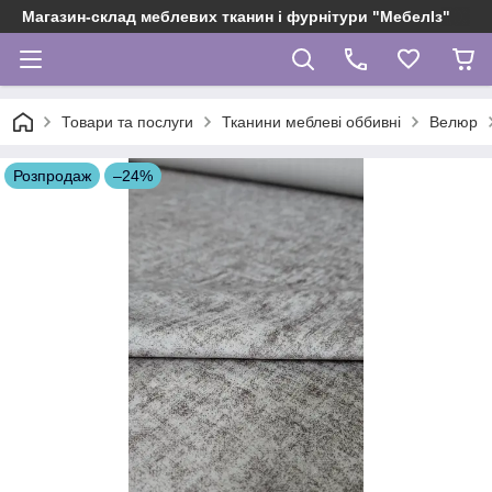
Магазин-склад меблевих тканин і фурнітури "МебелІз"
Товари та послуги
Тканини меблеві оббивні
Велюр
Розпродаж
–24%