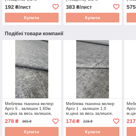
(ширина)*2 м (довжина)
(ширина)*2 м (довжина)
(шир
192
383
575
₴/лист
₴/лист
ST22 (щільність)
ST22 (щільність)
ST22
Купити
Купити
Подібні товари компанії
Меблева тканина велюр
Меблева тканина велюр
Мебл
Арго 5 , залишок 1,60м
Арго 1 , залишок 1,0
Арго
м,ціна за весь залишок,
м,ціна за весь залишок,
м,ці
для дивана, тканина для
для дивана, тканина для
для 
278
174
217
₴
₴
365 ₴
228 ₴
оббивки меблів,
оббивки меблів,
обби
розпродаж
розпродаж
роз
Купити
Купити