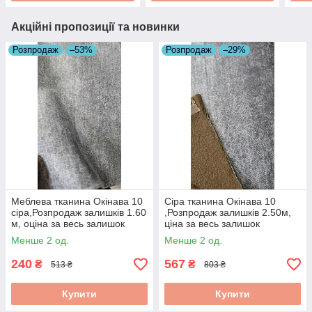
Акційні пропозиції та новинки
Розпродаж
–53%
Розпродаж
–29%
Меблева тканина Окінава 10
Сіра тканина Окінава 10
сіра,Розпродаж залишків 1.60
,Розпродаж залишків 2.50м,
м, оціна за весь залишок
ціна за весь залишок
Менше 2 од.
Менше 2 од.
240
567
₴
₴
513 ₴
803 ₴
Купити
Купити