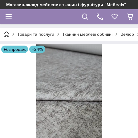
Магазин-склад меблевих тканин і фурнітури "МебелІз"
Товари та послуги
Тканини меблеві оббивні
Велюр
Розпродаж
–24%