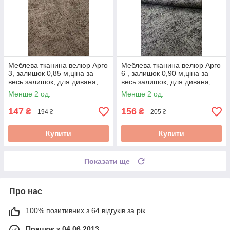
Меблева тканина велюр Арго
Меблева тканина велюр Арго
3, залишок 0,85 м,ціна за
6 , залишок 0,90 м,ціна за
весь залишок, для дивана,
весь залишок, для дивана,
тканина для оббивки меблів,
тканина для оббивки меблів,
Менше 2 од.
Менше 2 од.
розпродаж
розпродаж
147
156
₴
₴
194 ₴
205 ₴
Купити
Купити
Показати ще
Про нас
100% позитивних з 64 відгуків за рік
Працює з 04.06.2013