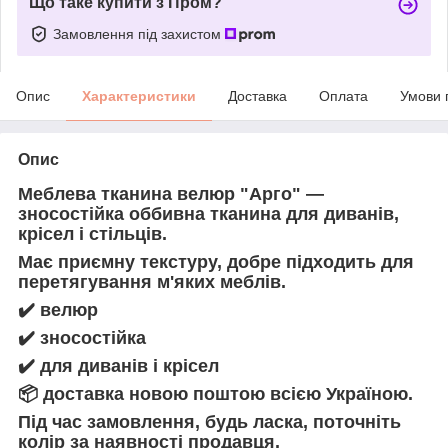
Що таке купити з Пром?
Замовлення під захистом
Опис
Характеристики
Доставка
Оплата
Умови 
Опис
Меблева тканина велюр "Арго" —
зносостійка оббивна тканина для диванів,
крісел і стільців.
Має приємну текстуру, добре підходить для
перетягування м'яких меблів.
✔️
велюр
✔️
зносостійка
✔️
для диванів і крісел
📦
доставка новою поштою всією Україною.
Під час замовлення, будь ласка, поточніть
колір за наявності продавця.