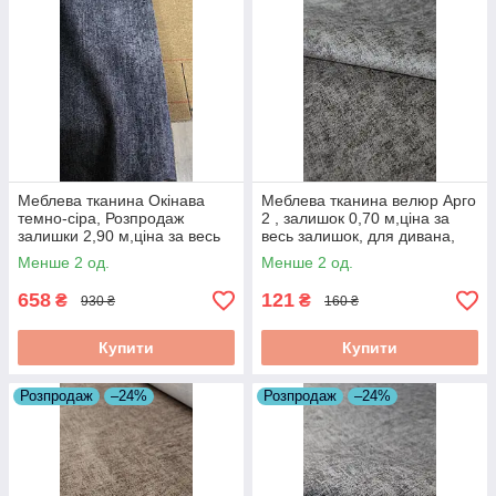
Меблева тканина Окінава
Меблева тканина велюр Арго
темно-сіра, Розпродаж
2 , залишок 0,70 м,ціна за
залишки 2,90 м,ціна за весь
весь залишок, для дивана,
залишок
тканина для оббивки меблів,
Менше 2 од.
Менше 2 од.
розпродаж
658
121
₴
₴
930 ₴
160 ₴
Купити
Купити
Розпродаж
–24%
Розпродаж
–24%