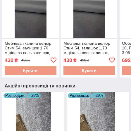
Меблева тканина велюр
Меблева тканина велюр
Обби
Стим 54, залишок 1,70
Стим 54, залишок 1,70
10, 
м,ціна за весь залишок,
м,ціна за весь залишок,
3.05
для дивана, тканина для
для дивана, тканина для
зал
430
430
692
₴
₴
498 ₴
498 ₴
оббивки меблів,
оббивки меблів,
розпродаж
розпродаж
Купити
Купити
Акційні пропозиції та новинки
Розпродаж
–29%
Розпродаж
–29%