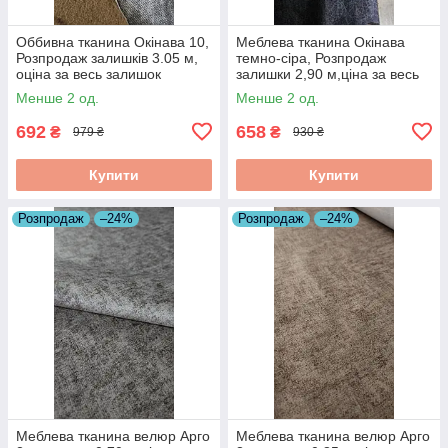
Оббивна тканина Окінава 10,
Меблева тканина Окінава
Розпродаж залишків 3.05 м,
темно-сіра, Розпродаж
оціна за весь залишок
залишки 2,90 м,ціна за весь
залишок
Менше 2 од.
Менше 2 од.
692
658
₴
₴
979 ₴
930 ₴
Купити
Купити
Розпродаж
–24%
Розпродаж
–24%
Меблева тканина велюр Арго
Меблева тканина велюр Арго