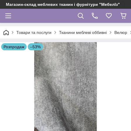
Магазин-склад меблевих тканин і фурнітури "МебелІз"
Товари та послуги
Тканини меблеві оббивні
Велюр
Розпродаж
–53%