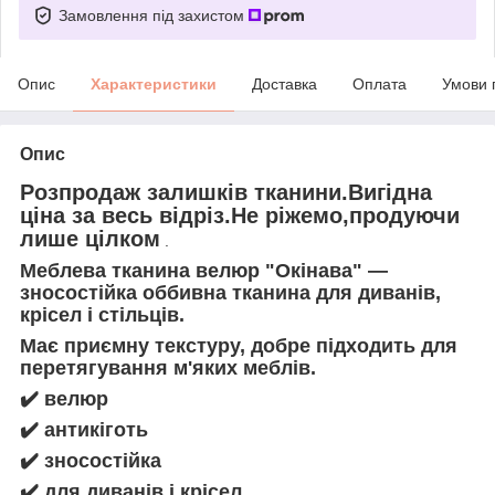
Замовлення під захистом
Опис
Характеристики
Доставка
Оплата
Умови 
Опис
Розпродаж залишків тканини.Вигідна
ціна за весь відріз.Не ріжемо,продуючи
лише цілком
.
Меблева тканина велюр "Окінава" —
зносостійка оббивна тканина для диванів,
крісел і стільців.
Має приємну текстуру, добре підходить для
перетягування м'яких меблів.
✔️
велюр
✔️
антикіготь
✔️
зносостійка
✔️
для диванів і крісел