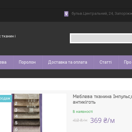
бульв.Центральний, 24, Запоріжж
 тканин і
ева
Поролон
Доставка та оплата
Статті
Про
Меблева тканина Імпульс,
продаж
антикіготь
В наявності
369 ₴/м
410 ₴/м