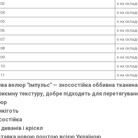
 03
є на складі
 04
є на складі
 05
є на складі
 06
є на складі
 07
є на складі
 08
є на складі
 09
є на складі
 10
є на складі
 11
є на складі
а велюр "Імпульс" — зносостійка оббивна тканина д
риємну текстуру, добре підходить для перетягуванн
юр
икіготь
состійка
диванів і крісел
тавка новою поштою всією Україною.