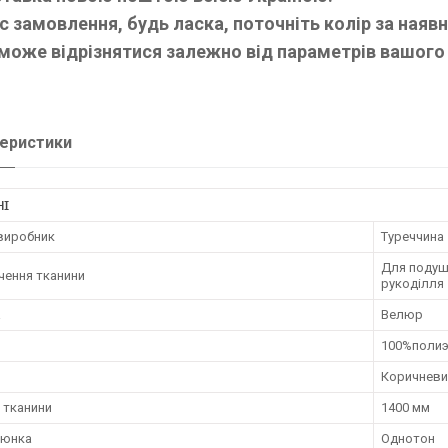
с замовлення, будь ласка, поточніть колір за наяв
 може відрізнятися залежно від параметрів вашого
еристики
НІ
 виробник
Туреччина
Для подушо
чення тканини
рукоділля
а
Велюр
100%полиэ
Коричневи
 тканини
1400 мм
люнка
Однотон