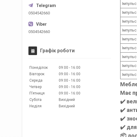
Імпульс
Імпульс
0504542660
Імпульс
Імпульс
0504542660
Імпульс
Імпульс
Графік роботи
Імпульс
Імпульс
Понеділок
09:00
16:00
Вівторок
09:00
16:00
Імпульс
Середа
09:00
16:00
Меблев
Четвер
09:00
16:00
Має п
Пʼятниця
09:00
16:00
Субота
Вихідний
✔️
вел
Неділя
Вихідний
✔️
ант
✔️
зно
✔️
для 
📦
дос