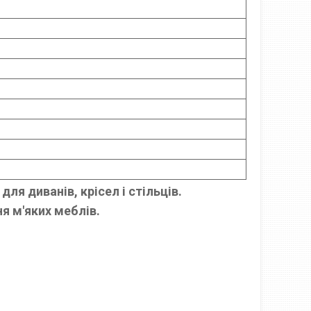
ля диванів, крісел і стільців.
я м'яких меблів.