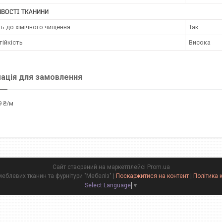
ВОСТІ ТКАНИНИ
ть до хімічного чищення
Так
ійкість
Висока
ація для замовлення
 ₴/м
Сайт створений на маркетплейсі
Prom.ua
Магазин-склад меблевих тканин та фурнітури "МебелІз" |
Поскаржитися на контент
|
Політика 
Select Language
▼