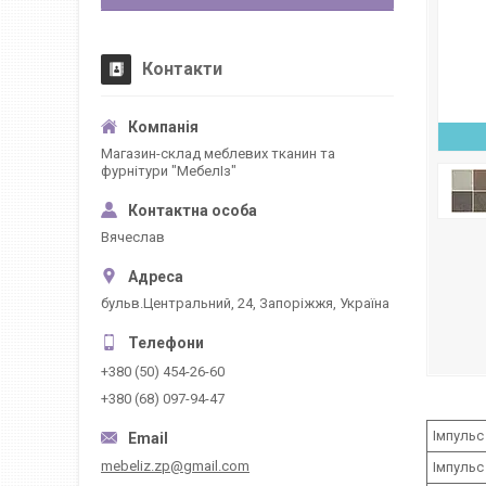
Контакти
Магазин-склад меблевих тканин та
фурнітури "МебелІз"
Вячеслав
бульв.Центральний, 24, Запоріжжя, Україна
+380 (50) 454-26-60
+380 (68) 097-94-47
Імпульс
mebeliz.zp@gmail.com
Імпульс