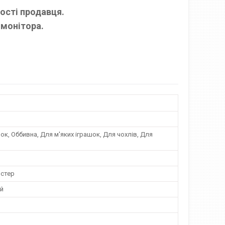
ності продавця.
 монітора.
к, Оббивна, Для м'яких іграшок, Для чохлів, Для
стер
й