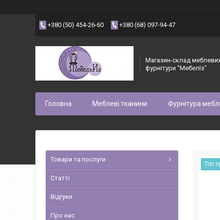
+380 (50) 454-26-60
+380 (68) 097-94-47
Магазин-склад меблевих
фурнітури "МебелІз"
Головна
Меблеві тканини
Фурнітура мебл
Товари та послуги
Топ 
Статті
Відгуки
Про нас