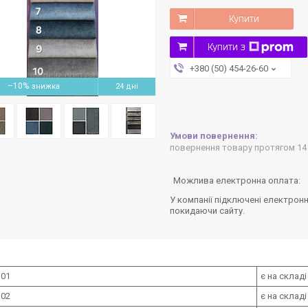
Купити
Купити з
+380 (50) 454-26-60
–10%
24 дні
повернення товару протягом 14
У компанії підключені електронн
покидаючи сайту.
 01
є на складі
 02
є на складі