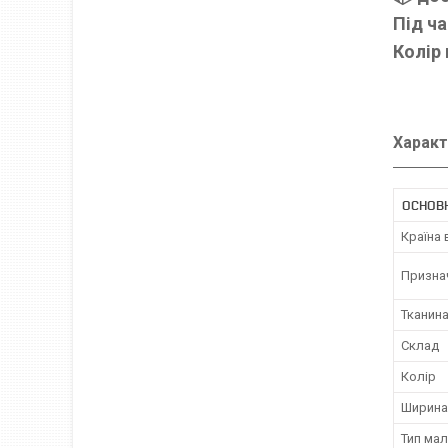
Під ча
Колір
Характ
ОСНОВ
Країна
Призна
Тканин
Склад
Колір
Ширина
Тип ма