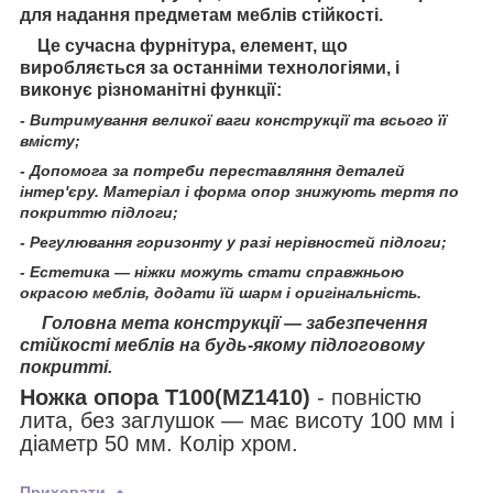
для надання предметам меблів стійкості.
Це сучасна фурнітура, елемент, що
виробляється за останніми технологіями, і
виконує різноманітні функції:
- Витримування великої ваги конструкції та всього її
вмісту;
- Допомога за потреби переставляння деталей
інтер'єру. Матеріал і форма опор знижують тертя по
покриттю підлоги;
- Регулювання горизонту у разі нерівностей підлоги;
- Естетика — ніжки можуть стати справжньою
окрасою меблів, додати їй шарм і оригінальність.
Головна мета конструкції — забезпечення
стійкості меблів на будь-якому підлоговому
покритті.
Ножка опора T100(MZ1410)
- повністю
лита, без заглушок — має висоту 100 мм і
діаметр 50 мм. Колір хром.
Приховати