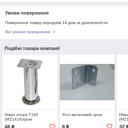
Умови повернення
Повернення товару впродовж 14 днів за домовленістю
Всі умови повернення
Подібні товари компанії
Ніжка опора T140
Угол металевий хром
Ніжк
(MZ1414)хром
(MZ
46
8
32
₴
₴