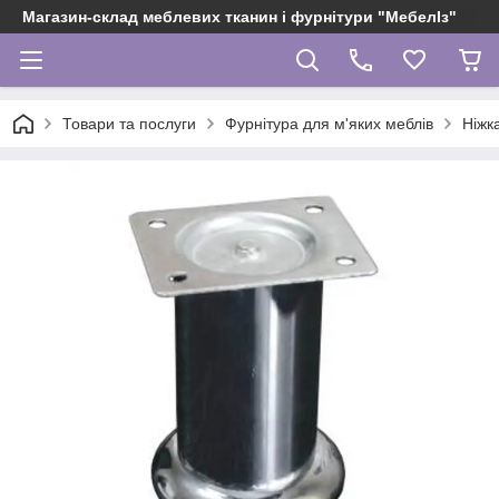
Магазин-склад меблевих тканин і фурнітури "МебелІз"
Товари та послуги
Фурнітура для м'яких меблів
Ніжк