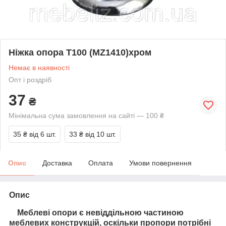
Ніжка опора T100 (MZ1410)хром
Немає в наявності
Опт і роздріб
37
₴
Мінімальна сума замовлення на сайті — 100 ₴
35 ₴
від 6 шт.
33 ₴
від 10 шт.
Опис
Доставка
Оплата
Умови повернення
Опис
Меблеві опори є невіддільною частиною
меблевих конструкцій, оскільки про
пори потрібні