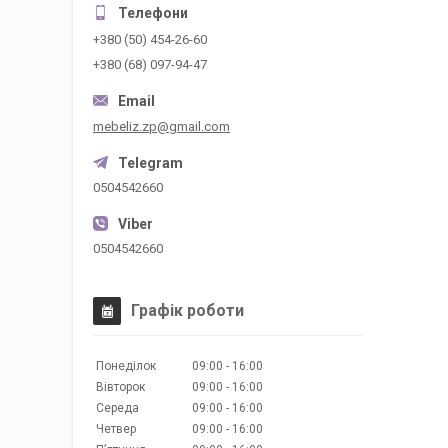
+380 (50) 454-26-60
+380 (68) 097-94-47
mebeliz.zp@gmail.com
0504542660
0504542660
Графік роботи
Понеділок
09:00
16:00
Вівторок
09:00
16:00
Середа
09:00
16:00
Четвер
09:00
16:00