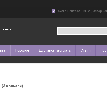
бульв.Центральний, 24, Запоріжж
 тканин і
ева
Поролон
Доставка та оплата
Статті
Про
 (3 кольори)