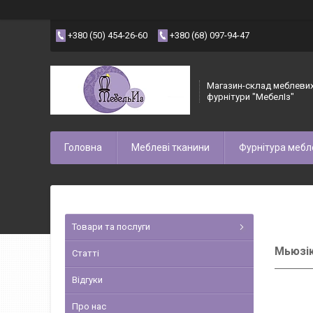
+380 (50) 454-26-60
+380 (68) 097-94-47
Магазин-склад меблевих
фурнітури "МебелІз"
Головна
Меблеві тканини
Фурнітура мебл
Товари та послуги
Мьюзік
Статті
Відгуки
Про нас